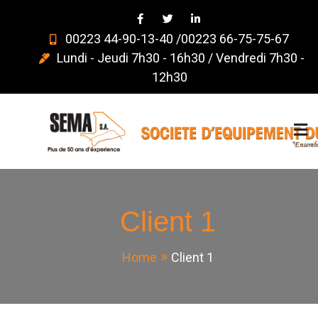
Skip
to
00223 44-90-13-40 /00223 66-75-75-67
content
Lundi - Jeudi 7h30 - 16h30 / Vendredi 7h30 -
12h30
SEMA – S.A –
Ensemble, faisons toujours mieux!
Ensemble, faisons
Client 1
toujours mieux!
Home
Client 1