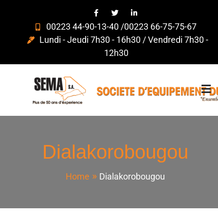
00223 44-90-13-40 /00223 66-75-75-67
Lundi - Jeudi 7h30 - 16h30 / Vendredi 7h30 -
12h30
SEMA – S.A –
Ensemble, faisons toujours mieux!
Ensemble, faisons
Dialakorobougou
toujours mieux!
Home
Dialakorobougou